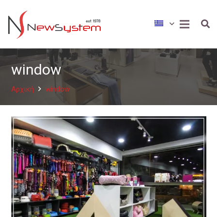
window
Αρχική
window