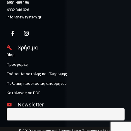
6951 489 196
6932 346 026
info@newsystem.gr
Χρήσιμα
build
Blog
Προσφορές
Τρόποι Αποστολής και Πληρωμής
Πολιτική προστασίας απορρήτου
Κατάλογος σε PDF
Newsletter
email
© 2019 newsystem.gr | Ανακαινίσεις Συστήματα Stand