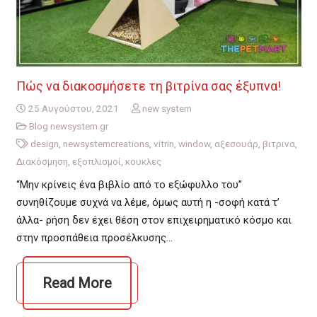
Πώς να διακοσμήσετε τη βιτρίνα σας έξυπνα!
25 Αυγούστου, 2021
new system
Blog newsystem.gr
design
,
newsystemcreations
,
vitrin
,
window
,
αξεσουάρ
,
βιτρινα
,
Διακόσμηση
,
εξοπλισμοί
,
κουκλες
“Μην κρίνεις ένα βιβλίο από το εξώφυλλο του”
συνηθίζουμε συχνά να λέμε, όμως αυτή η -σοφή κατά τ’
άλλα- ρήση δεν έχει θέση στον επιχειρηματικό κόσμο και
στην προσπάθεια προσέλκυσης…
Read More