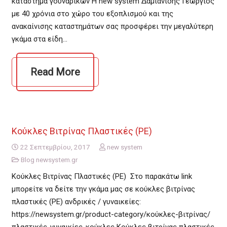
κατάστημα γουναρικών Η new system Δαμιανίδης Γεώργιος
με 40 χρόνια στο χώρο του εξοπλισμού και της
ανακαίνισης καταστημάτων σας προσφέρει την μεγαλύτερη
γκάμα στα είδη…
Read More
Κούκλες Βιτρίνας Πλαστικές (PE)
22 Σεπτεμβρίου, 2017
new system
Blog newsystem.gr
Κούκλες Βιτρίνας Πλαστικές (PE) Στο παρακάτω link
μπορείτε να δείτε την γκάμα μας σε κούκλες βιτρίνας
πλαστικές (PE) ανδρικές / γυναικείες:
https://newsystem.gr/product-category/κούκλες-βιτρίνας/
πλαστικές-γυναικίες-κούκλες Κούκλες βιτρίνας πλαστικές