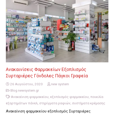
Ανακαινίσεις Φαρμακείων Εξοπλισμός
Συρταριέρες Γόνδολες Πάγκοι Γραφεία
26 Αυγούστου, 2020
new system
Blog newsystem.gr
Ανακαίνιση φαρμακείου
,
εξοπλισμός φαρμακείου
,
ποικιλία
εξαρτημάτων πάνελ
,
στηρίγματα ραφιών
,
συστήματα κρέμασης
Ανακαίνιση φαρμακείου εξοπλισμός Συρταριέρες