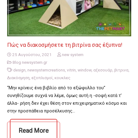
Πώς να διακοσμήσετε τη βιτρίνα σας έξυπνα!
25 Αυγούστου, 2021
new system
Blog newsystem.gr
design
,
newsystemcreations
,
vitrin
,
window
,
αξεσουάρ
,
βιτρινα
,
Διακόσμηση
,
εξοπλισμοί
,
κουκλες
“Μην κρίνεις ένα βιβλίο από το εξώφυλλο του”
συνηθίζουμε συχνά να λέμε, όμως αυτή η -σοφή κατά τ’
άλλα- ρήση δεν έχει θέση στον επιχειρηματικό κόσμο και
στην προσπάθεια προσέλκυσης…
Read More