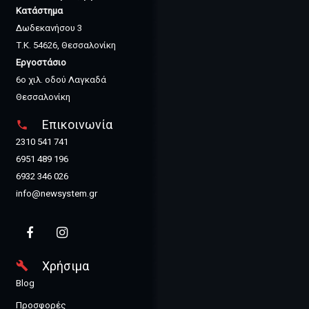
Κατάστημα
Δωδεκανήσου 3
Τ.Κ. 54626, Θεσσαλονίκη
Εργοστάσιο
6ο χιλ. οδού Λαγκαδά
Θεσσαλονίκη
Επικοινωνία
phone
2310 541 741
6951 489 196
6932 346 026
info@newsystem.gr
Χρήσιμα
build
Blog
Προσφορές