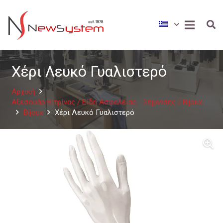
Χέρι Λευκό Γυαλιστερό
Αρχική
Αξεσουάρ Βιτρίνας / Είδη Ασφαλείας - Σήμανσης / Bijoux
Bijoux
Χέρι Λευκό Γυαλιστερό