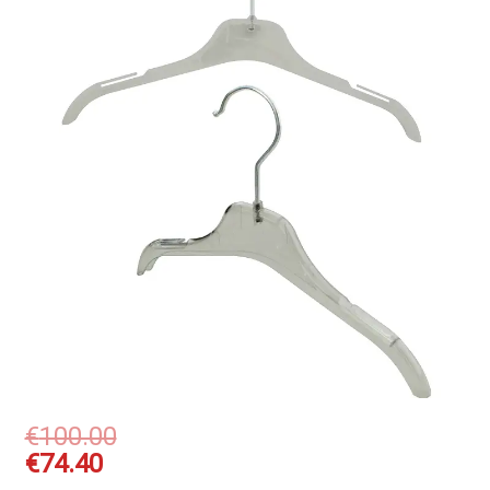
€
100.00
€
74.40