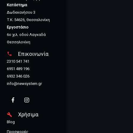
Κατάστημα
Δωδεκανήσου 3
Τ.Κ. 54626, Θεσσαλονίκη
Εργοστάσιο
6ο χιλ. οδού Λαγκαδά
Θεσσαλονίκη
Επικοινωνία
phone
2310 541 741
6951 489 196
6932 346 026
info@newsystem.gr
Χρήσιμα
build
Blog
Προσφορές