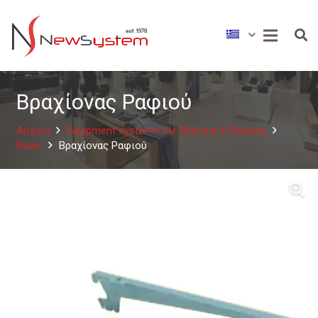
Βραχίονας Ραφιού
Αρχική
Equipment systems for Shelving & Racking
Basic
Βραχίονας Ραφιού