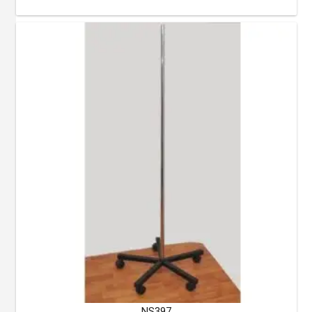
NS397