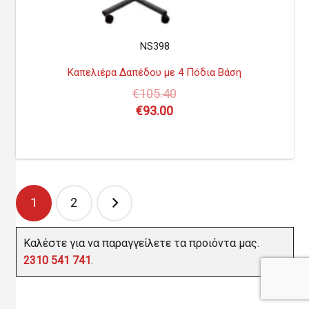
NS398
Καπελιέρα Δαπέδου με 4 Πόδια Βάση
€
105.40
€
93.00
Πλοήγηση
1
2
άρθρων
Καλέστε για να παραγγείλετε τα προιόντα μας.
2310 541 741
.