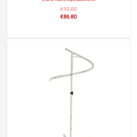
€
93.00
€
86.80