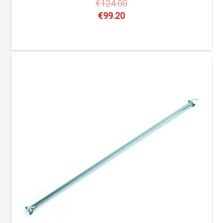
€
124.00
€
99.20