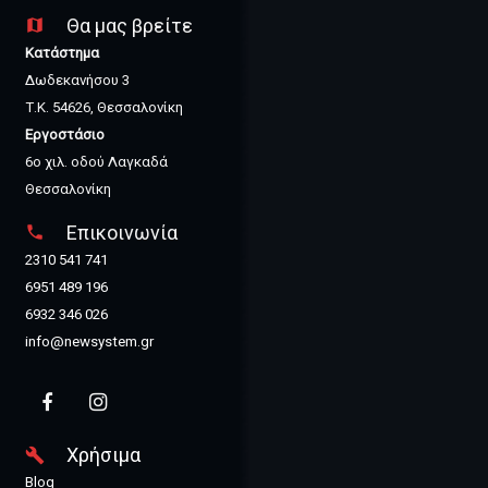
Θα μας βρείτε
map
Κατάστημα
Δωδεκανήσου 3
Τ.Κ. 54626, Θεσσαλονίκη
Εργοστάσιο
6ο χιλ. οδού Λαγκαδά
Θεσσαλονίκη
Επικοινωνία
phone
2310 541 741
6951 489 196
6932 346 026
info@newsystem.gr
Χρήσιμα
build
Blog