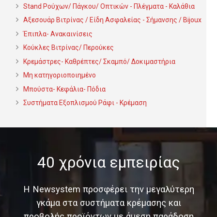
Stand Ρούχων/ Πάγκου/ Οπτικών - Πλέγματα - Καλάθια
Αξεσουάρ Βιτρίνας / Είδη Ασφαλείας - Σήμανσης / Bijoux
Έπιπλα- Ανακαινίσεις
Κούκλες Βιτρίνας/ Περούκες
Κρεμάστρες- Καθρέπτες/ Σκαμπό/ Δοκιμαστήρια
Μη κατηγοριοποιημένο
Μπούστα- Κεφάλια- Πόδια
Συστήματα Εξοπλισμού Ράφι - Κρέμαση
40 χρόνια εμπειρίας
Η Newsystem προσφέρει την μεγαλύτερη
γκάμα στα συστήματα κρέμασης και
προβολής προϊόντων με άμεση παράδοση