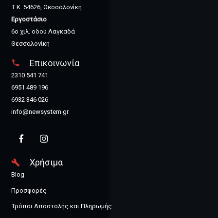
Τ.Κ. 54626, Θεσσαλονίκη
Εργοστάσιο
6ο χιλ. οδού Λαγκαδά
Θεσσαλονίκη
Επικοινωνία
phone
2310 541 741
6951 489 196
6932 346 026
info@newsystem.gr
Χρήσιμα
build
Blog
Προσφορές
Τρόποι Αποστολής και Πληρωμής