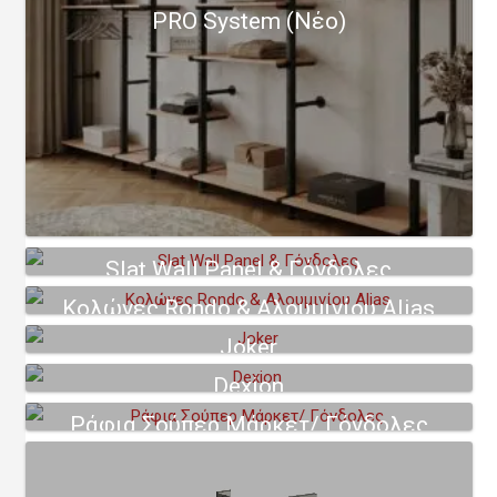
PRO System (Νέο)
Slat Wall Panel & Γόνδολες
Κολώνες Rondo & Αλουμινίου Alias
Joker
Dexion
Ράφια Σούπερ Μάρκετ/ Γόνδολες