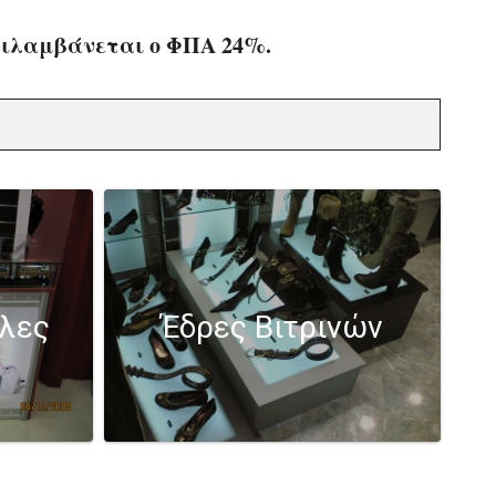
ριλαμβάνεται ο ΦΠΑ 24%.
ολες
Έδρες Βιτρινών